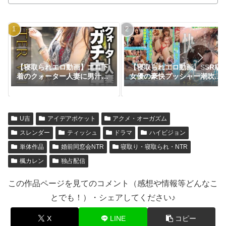
【寝取られエロ動画】エロ下
【寝取られエロ動画】SSR級
着のクォーター人妻に男汁を
女優の豪快プッシャー潮吹き
ガチ中出し
吹けば吹くほど気持ちイイ快
楽イキ潮！480分スペシャル
BEST
U吉
アイデアポケット
アクメ・オーガズム
スレンダー
ティッシュ
ドラマ
ハイビジョン
単体作品
婚前同窓会NTR
寝取り・寝取られ・NTR
楓カレン
独占配信
この作品ページを見てのコメント（感想や情報等どんなこ
とでも！）・シェアしてください♪
X
LINE
コピー