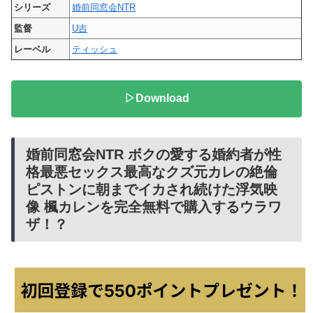
シリーズ
婚前同窓会NTR
監督
U吉
レーベル
ティッシュ
▷Download
婚前同窓会NTR ボクの愛する婚約者が性
格最悪セックス最高なクズ元カレの絶倫
ピストンに朝までイカされ続けた浮気映
像 楓カレンを完全無料で購入するウラワ
ザ！？