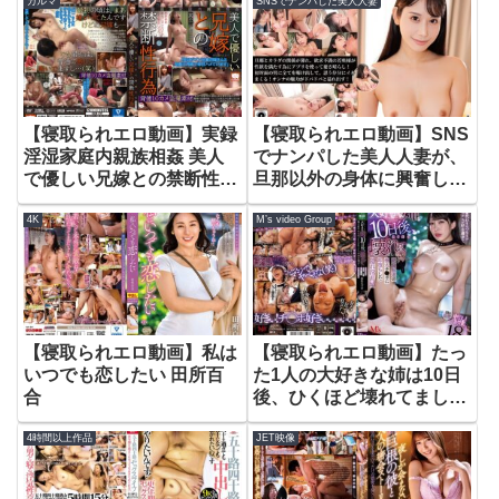
カルマ
SNSでナンパした美人人妻
瞬間2 口説きの達人 4時間
12人
【寝取られエロ動画】実録
【寝取られエロ動画】SNS
淫湿家庭内親族相姦 美人
でナンパした美人人妻が、
で優しい兄嫁との禁断性行
旦那以外の身体に興奮して
為 其の二 夏川あゆみ
ドエロい本性さらけ出しち
4K
M’s video Group
ゃいました！ 西野絵美
【寝取られエロ動画】私は
【寝取られエロ動画】たっ
いつでも恋したい 田所百
た1人の大好きな姉は10日
合
後、ひくほど壊れてまし
た。 俺の身代わりのつも
4時間以上作品
JET映像
りがセックスが好き過ぎて
絶倫極道の極太チ〇ポに即
堕ちした隠れ淫乱姉 弥生