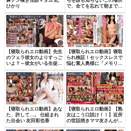
鼻チン嗅ぎ淫語マダム 妃
ちを誰も知らないこの場所
ひかり
で、全てを忘れて朝まで無
制限に射精しまくる、ハメ
「先生のフェラ彼女のよりすっごいよ？」
4K
まくり温泉旅行。 美園和
花
【寝取られエロ動画】先生
【寝取られエロ動画】寝取
のフェラ彼女のよりすっご
られ検証！セックスレスで
いよ？～彼女がいる生徒に
悩む素人奥様に「メモリア
追撃フェラチオ女教師～
ルヌードフォト」と題され
あなた、許して…。
4時間以上作品
北岡果林
た雑誌の特集だと騙し、絶
倫チ〇ポ男と素肌密着偽撮
影会！旦那よりも若くてカ
チカチに反り返ったチ〇ポ
がマ〇コまで1cmに超接近
して奥様急激欲情！？痴女
【寝取られエロ動画】あな
【寝取られエロ動画】【熟
覚醒！
た、許して…。 仕組まれ
女はこう口説け！！】近所
た出会い 友田彩也香
の世話焼きママ友さんがバ
ツイチ男にセックスを許す