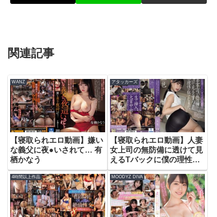
関連記事
WANZ
アタッカーズ
【寝取られエロ動画】嫌い
【寝取られエロ動画】人妻
な義父に夜●いされて… 有
女上司の無防備に透けて見
栖かなう
えるTバックに僕の理性は
狂ってしまった。 五芭
4時間以上作品
MOODYZ DIVA