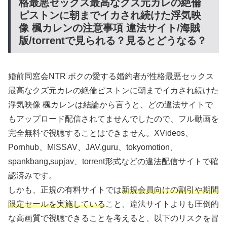
格最悪セックス最高なクズ元カレの絶倫
ピストンに朝までイカされ続けた浮気映
像 楓カレンの注意事項 違法サイト/海賊
版/torrentで見られる？見るとどうなる？
婚前同窓会NTR ボクの愛する婚約者が性格最悪セックス
最高なクズ元カレの絶倫ピストンに朝までイカされ続けた
浮気映像 楓カレンは結論から言うと、どの違法サイトで
もアップロード配信されてませんでしたので、フル動画を
完全無料で視聴することはできません。XVideos、
Pornhub、MISSAV、JAV.guru、tokyomotion、
spankbang,supjav、torrent形式などの違法配信サイトで確
認済みです。
しかも、正規の有料サイトでは
新規会員向けの割引や期間
限定セールを実施している
こと、違法サイトよりも圧倒的
な高画質で視聴できることを考えると、以下のリスクを冒