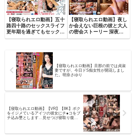
みづき
【寝取られエロ動画】五十
【寝取られエロ動画】夜し
路四十路のセックスライフ
か会えない巨根の彼と大人
更年期を過ぎてもセックス
の密会ストーリー 深夜に
をあきらめられない 四十
互いを求め合うだけの濃密
を過ぎても五十になっても
不倫SEX 波多野結衣
抱かれたいのです 9人の性
生活5時間15分
【寝取られエロ動画】旦那の前では貞淑
妻ですが、今日ドS痴女性が開花しまし
た。明奈さゆり
【寝取られエロ動画】【VR】【8K】ボク
をイジメているアイツの彼女にチ●コをブ
チ込み墜とします…見せつけ寝取り復讐
SEX 白石もも