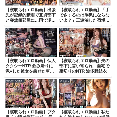
【寝取られエロ動画】出張
【寝取られエロ動画】「手
先が記録的豪雨で童貞部下
でさするのは浮気にならな
と突然相部屋に…雨で濡れ
いよ？」三連泊した宿場で
た身体に興奮した部下に襲
彼女の妹の小悪魔手コキに
OL
3P・4P
われた美女10人！朝まで全
擦り堕ち13発射精して寝取
49発びしょ濡れ絶倫性交8
られたボク 石川澪
時間BEST 第二幕
【寝取られエロ動画】個人
【寝取られエロ動画】夫の
タクシーNTR 飲み帰りに
部下に言い寄られ…自宅で
泥●した彼女を乗せた車は
裏切りのNTR 波多野結衣
ホテル街へと消えていきま
GLORY QUEST
さもあり
した…。 宮西ひかる
【寝取られエロ動画】ブタ
【寝取られエロ動画】私た