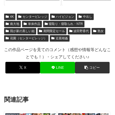
楽イキ潮！480分スペシャル
BEST
4K
センタービレッジ
ハイビジョン
中出し
南大地
単体作品
寝取り・寝取られ・NTR
我が家の美しい姑
期間限定セール
波田野香代
熟女
花園（センタービレッジ）
近親相姦
この作品ページを見てのコメント（感想や情報等どんなこ
とでも！）・シェアしてください♪
X
LINE
コピー
関連記事
MAGNOLIA
4K