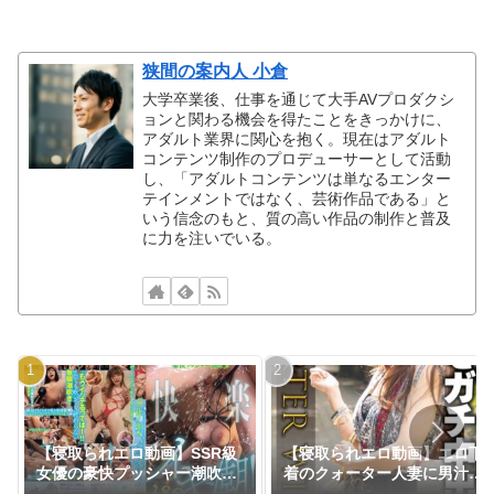
狭間の案内人 小倉
大学卒業後、仕事を通じて大手AVプロダクシ
ョンと関わる機会を得たことをきっかけに、
アダルト業界に関心を抱く。現在はアダルト
コンテンツ制作のプロデューサーとして活動
し、「アダルトコンテンツは単なるエンター
テインメントではなく、芸術作品である」と
いう信念のもと、質の高い作品の制作と普及
に力を注いでいる。
【寝取られエロ動画】SSR級
【寝取られエロ動画】エロ下
女優の豪快プッシャー潮吹き
着のクォーター人妻に男汁を
吹けば吹くほど気持ちイイ快
ガチ中出し