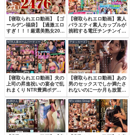
【寝取られエロ動画】【ゴ
【寝取られエロ動画】素人
ールデン福袋】【過激エロ
バラエティ素人カップルが
すぎ！！！厳選美熟女20作
挑戦する電圧チンチンイラ
品完全ノーカット収録！特
イラ棒チ●コが電線に触れ
NTR人妻ホームパーティー
アタッカーズ
濃2476分！】
ると固定バイブ起動！彼氏
の目前でアクメ全開イキ潮
噴射が止まらない！
【寝取られエロ動画】夫の
【寝取られエロ動画】あの
上司の昇進祝いの宴会で乱
男のセックスでしか満たさ
れまくり NTR豊満ボディ
れないのに一か月も放置さ
妻ホームパーティー 爆乳
れて私は禁欲状態が限界に
お姉さん
M’s video Group
尻嫁が酔ってドスケベ全開
達してしまった。 夏目彩
でイキまくる 藤沢麗央
春