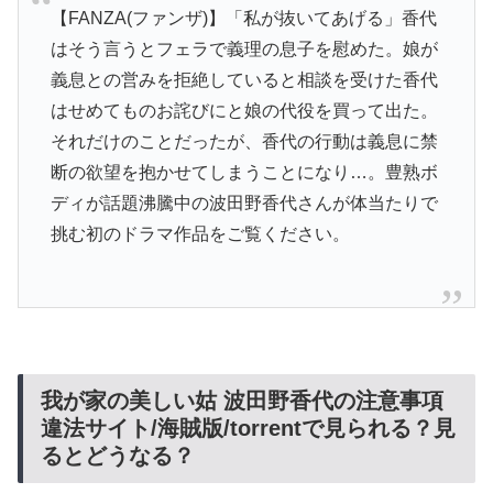
【FANZA(ファンザ)】「私が抜いてあげる」香代
はそう言うとフェラで義理の息子を慰めた。娘が
義息との営みを拒絶していると相談を受けた香代
はせめてものお詫びにと娘の代役を買って出た。
それだけのことだったが、香代の行動は義息に禁
断の欲望を抱かせてしまうことになり…。豊熟ボ
ディが話題沸騰中の波田野香代さんが体当たりで
挑む初のドラマ作品をご覧ください。
我が家の美しい姑 波田野香代の注意事項
違法サイト/海賊版/torrentで見られる？見
るとどうなる？