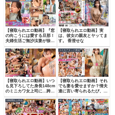
【寝取られエロ動画】『窓
【寝取られエロ動画】実
の向こうには愛する旦那！
は、彼女の親友とヤッてま
夫婦生活ご無沙汰妻が徐々
す。 香澄せな
に過激になる濃厚べろチュ
4K
コスモアタック渡辺
～チャレンジ！』2児の長
身美人ママが夫のすぐ近く
で見知らぬ男と濃厚キッス
☆久々の生パコで絶頂が止
まらない完堕ちNTR交尾
♪【街角素人モニタリング♯
【寝取られエロ動画】いつ
【寝取られエロ動画】それ
なお♯32歳】 森あやみ
も見下ろしてた身長148cm
でも妻を愛せますか？情夫
のミニカワ女上司に…跨ら
達に言い寄られるたび、股
れ、見下され、乳首責め騎
を開き他人棒で絶頂する巨
16時間以上作品
4K
乗位で何度もヌカれちゃう
乳淫売女編。 七瀬アリス
恥ずかしい僕。 夢乃あい
か