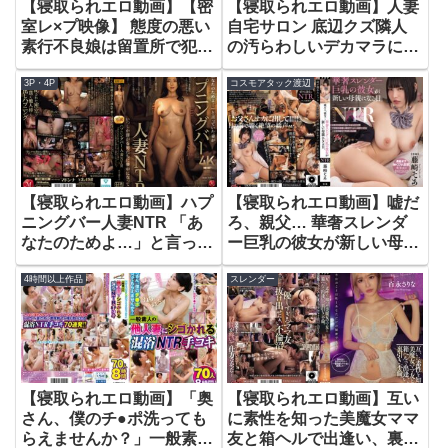
【寝取られエロ動画】【密
【寝取られエロ動画】人妻
室レ×プ映像】 態度の悪い
自宅サロン 底辺クズ隣人
素行不良娘は留置所で犯●
の汚らわしいデカマラに堕
れ肉便器奴●にされ続け
ちた若妻エステティシャン
3P・4P
コスモアタック渡辺
る。 「優遇してヤルから
月野江すい
服脱げ。」 西宮ゆめ
【寝取られエロ動画】ハプ
【寝取られエロ動画】嘘だ
ニングバー人妻NTR 「あ
ろ、親父… 華奢スレンダ
なたのためよ…」と言って
ー巨乳の彼女が新しい母親
いた妻がいつしか群がる男
になる日。 藤崎そあ
4時間以上作品
スレンダー
たちに夢中になっていた。
木下凛々子
【寝取られエロ動画】「奥
【寝取られエロ動画】互い
さん、僕のチ●ポ洗っても
に素性を知った美魔女ママ
らえませんか？」一般素人
友と箱ヘルで出逢い、裏引