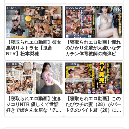
の他人妻にシゴかれる混浴
き不倫。 百永さりな
お姉さん
MOODYZ DIVA
NTR手コキ70人8時間
【寝取られエロ動画】彼女
【寝取られエロ動画】憧れ
裏切りネトラセ【鬼畜
のひかり先輩が大嫌いなデ
NTR】松本梨穂
カチン体育教師の肉弾ピス
トンで寝取られていたなん
JET映像
JET映像
て…胸クソ学淫NTR 滝冬
ひかり
【寝取られエロ動画】泣き
【寝取られエロ動画】この
ジコりNTR 優しくて世話
たびウチの妻（28）がパー
好きで姉さん女房な「先輩
ト先のバイト君（20）にね
の嫁」と別れを惜しんで泣
とられました…→くやしい
きながらSEXしまくった話
のでそのままAV発売お願
谷あづさ
いします。（NKKD-347）