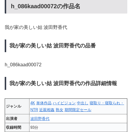
h_086kaad00072の作品名
我が家の美しい姑 波田野香代
我が家の美しい姑 波田野香代の品番
h_086kaad00072
我が家の美しい姑 波田野香代の作品詳細情報
4K
単体作品
ハイビジョン
中出し
寝取り・寝取られ・
ジャンル
NTR
近親相姦
熟女
期間限定セール
出演者
波田野香代
収録時間
93分