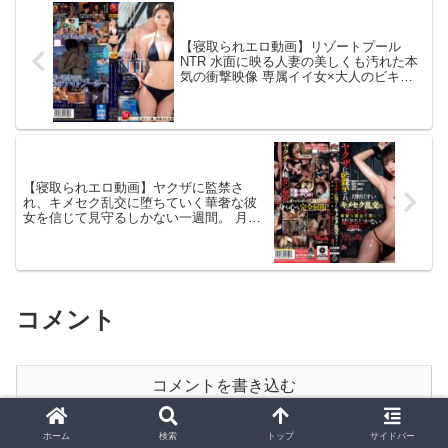
【寝取られエロ動画】リゾートプール
NTR 水面に映る人妻の美しくも汚れた本
気の衝撃映像 専属イイ女×大人のビキ
ニ、本気のNTRシリーズ誕生―。 愛弓り
ょう
【寝取られエロ動画】ヤクザに監禁さ
れ、キメセク乱交に堕ちていく華奢な彼
女を信じて見守るしかない一週間。 月野
江すい
コメント
コメントを書き込む
ホーム
検索
トップ
サイドバー