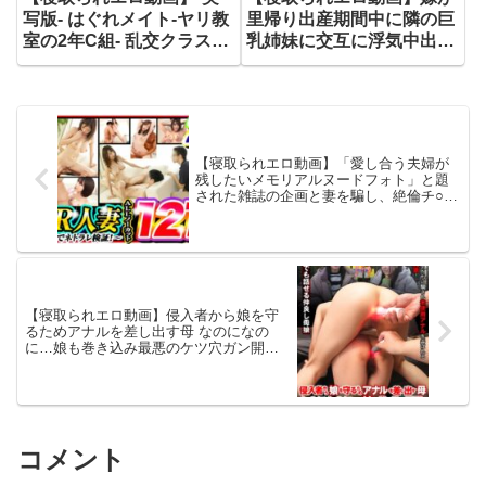
写版- はぐれメイト-ヤリ教
里帰り出産期間中に隣の巨
室の2年C組- 乱交クラス会
乳姉妹に交互に浮気中出し
には染まらないボクとキミ
を迫られる連射動画
の物語 雨宮ひびき
【寝取られエロ動画】「愛し合う夫婦が
残したいメモリアルヌードフォト」と題
された雑誌の企画と妻を騙し、絶倫チ○ポ
男と素肌密着偽撮影会で寝取られ検証！
豪華絢爛！ノーカット1200分ベリーオブ
ベストッ！
【寝取られエロ動画】侵入者から娘を守
るためアナルを差し出す母 なのになの
に…娘も巻き込み最悪のケツ穴ガン開き
親子4P 2 何でも話せる仲良し母娘
コメント