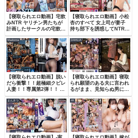
ったワタシ 七碧のあ
ことが出来たら賞金100万
円！イってしまうと即ズボ
【寝取られエロ動画】宅飲
【寝取られエロ動画】小松
生ハメ生中出しSEX！
みNTR ヤリチン男たちが
杏のすべて 女上司が妻子
計画したサークルの宅飲
持ち部下を誘惑してNTR＆
み。酔いつぶされた彼女は
痴女ソープ調教プレイ
Madonna
DAHLIA
僕の目の前で輪●レ●プさ
れて、みんなに中出しされ
ていました。 MINAMO
【寝取られエロ動画】脱い
【寝取られエロ動画】寝取
だら衝撃！！超極細クビレ
られ願望のある夫に言われ
人妻！！専属第2弾！！ 初
るがまま、見知らぬ男に毎
ドラマ＆中出し解禁！！
日無責任中出しされていま
まんきつ
4K
クレーム対応NTR取引先の
す…蒼山愛奈
セクハラ部長と妻の【閲覧
注意】寝取られ話 新垣の
どか
【寝取られエロ動画】-実
【寝取られエロ動画】嫁が