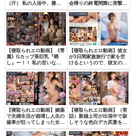
（汗） 私の入浴中、勝手
会帰りの終電間際に突撃交
にお風呂に入ってくるの
渉！友達同士の大人の男女
4K
アリスJAPAN
は…ッ！！ 都月るいさ
が中出し1発10万円の過激
ミッションに挑戦！ほろ酔
い若妻2人が既婚男性とラ
ブホテルで朝までハーレム
逆3P連続射精セックス！4
互いの家庭を忘れた秘密の
【寝取られエロ動画】《専
【寝取られエロ動画】彼女
乱交は1発限りじゃ収まら
属》Gカップ美巨乳『晒
が3日間家族旅行で家を空
ない！！
し』ー！！ 私の言いなり
けるというので、彼女の友
変態妻を寝取って下さい。
達と3日間ハメまくった記
ドラマ
h.m.p DORAMA
藤森里穂
録（仮） 宍戸里帆
【寝取られエロ動画】媚薬
【寝取られエロ動画】（実
で夫婦生活が崩壊し人生の
話）新婚上司が出張中で寂
歯車が狂ってしまった女の
しそうな色白デカ尻妻を生
物語 前編 川上ゆう
ハメしまくって何度も種付
4K
SODVR
けした 徳永しおり