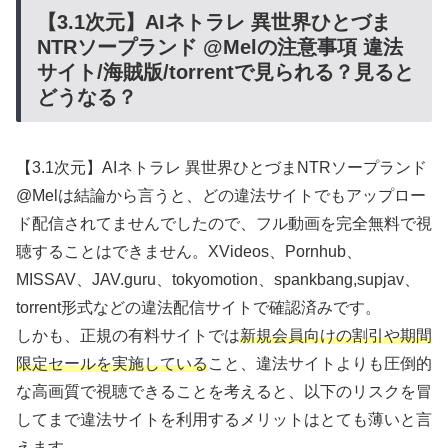
【3.1次元】AIネトラレ 異世界ひとづま
NTRソープランド @Melの注意事項 違法
サイト/海賊版/torrentで見られる？見ると
どうなる？
【3.1次元】AIネトラレ 異世界ひとづまNTRソープランド
@Melは結論から言うと、どの違法サイトでもアップロー
ド配信されてませんでしたので、フル動画を完全無料で視
聴することはできません。XVideos、Pornhub、
MISSAV、JAV.guru、tokyomotion、spankbang,supjav、
torrent形式などの違法配信サイトで確認済みです。
しかも、正規の有料サイトでは
新規会員向けの割引や期間
限定セールを実施している
こと、違法サイトよりも圧倒的
な高画質で視聴できることを考えると、以下のリスクを冒
してまで違法サイトを利用するメリットはとても薄いと言
えます。