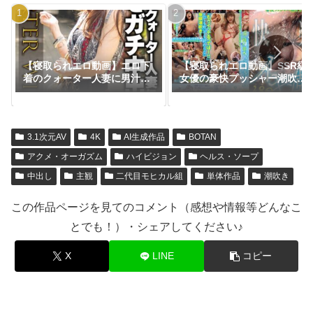
【寝取られエロ動画】エロ下
【寝取られエロ動画】SSR級
着のクォーター人妻に男汁を
女優の豪快プッシャー潮吹き
ガチ中出し
吹けば吹くほど気持ちイイ快
楽イキ潮！480分スペシャル
BEST
3.1次元AV
4K
AI生成作品
BOTAN
アクメ・オーガズム
ハイビジョン
ヘルス・ソープ
中出し
主観
二代目モヒカル組
単体作品
潮吹き
この作品ページを見てのコメント（感想や情報等どんなこ
とでも！）・シェアしてください♪
X
LINE
コピー