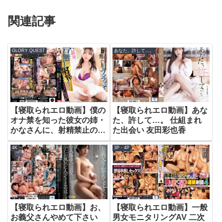
関連記事
GLORY QUEST
あなた、許して…。
【寝取られエロ動画】僕の
【寝取られエロ動画】あな
オナ禁を知った彼女の姉・
た、許して…。 仕組まれ
かなさんに、射精禁止の焦
た出会い 友田彩也香
らし見つめフェラチオで何
4K
3P・4P
度も暴発【台無し射精】か
らのごっくんでマッチポン
プ射精管理され続けた5日
間 森沢かな
【寝取られエロ動画】お、
【寝取られエロ動画】一般
お義父さんやめて下さい
男女モニタリングAV 二次