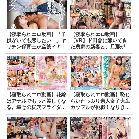
【寝取られエロ動画】「子
【寝取られエロ動画】
供がいても恋したい…」ヤ
【VR】ド田舎に嫁いでき
リチン保育士が産後イキや
た農家の新妻と、旦那が畑
すくなった園児ママを誘っ
仕事をしているあいだ汗だ
DEEP’S
4K
て昼間っから宅飲み盗撮
く不倫セックスに明け暮れ
SEX VOL.2
る。 神代いつか
【寝取られエロ動画】花嫁
【寝取られエロ動画】恥じ
はアナルでもっと美しくな
らいたっぷり素人女子大生
る。幸せの尻穴ブライダル
カップルが挑戦！なりきり
エステ 結婚式直前なの
ダッチワイフゲーム！動い
3P・4P
GUPPI
に…マッサージ師の義叔父
ちゃダメ！声だしちゃダ
さんにこ～っそりゆ～っく
メ！感じちゃダメ！！彼氏
りじ～っくりとアナル開発
が見ている目の前で絶倫
されて何度も絶頂してしま
AV男優の凄テクに耐える